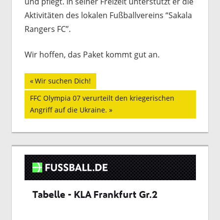
und pflegt. In seiner Freizeit unterstützt er die
Aktivitäten des lokalen Fußballvereins “Sakala
Rangers FC”.
Wir hoffen, das Paket kommt gut an.
Beitragsnavigation
Vorheriger
Wir suchen Dich!
Beitrag:
Nächster
FFC Olympia 07 verurteilt den kriegerischen
Beitrag:
Angriff auf die Ukraine.