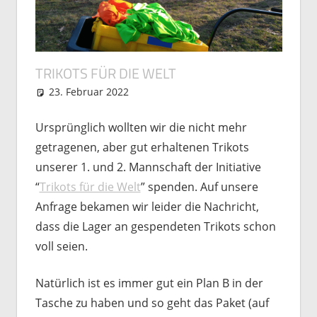
TRIKOTS FÜR DIE WELT
23. Februar 2022
Michael Vogel
Uncategorized
Ursprünglich wollten wir die nicht mehr
getragenen, aber gut erhaltenen Trikots
unserer 1. und 2. Mannschaft der Initiative
“
Trikots für die Welt
” spenden. Auf unsere
Anfrage bekamen wir leider die Nachricht,
dass die Lager an gespendeten Trikots schon
voll seien.
Natürlich ist es immer gut ein Plan B in der
Tasche zu haben und so geht das Paket (auf