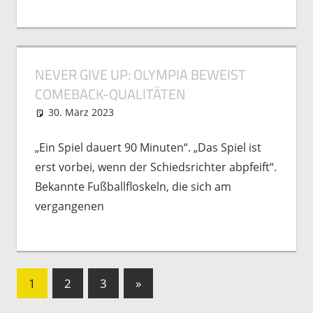
NEVER GIVE UP: OLYMPIA BEWEIST
COMEBACK-QUALITÄTEN
30. März 2023
Michael Vogel
Uncategorized
„Ein Spiel dauert 90 Minuten“. „Das Spiel ist
erst vorbei, wenn der Schiedsrichter abpfeift“.
Bekannte Fußballfloskeln, die sich am
vergangenen
Seitennummerierung
Nächste
1
2
3
»
Beiträge
der