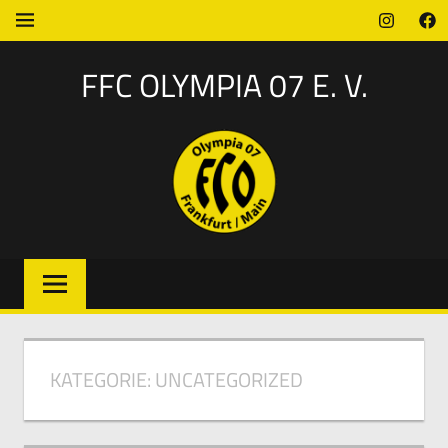
Zum
Instagra
Fac
MENÜ
Inhalt
springen
FFC OLYMPIA 07 E. V.
Mehr
als
ein
Verein
–
echte
Leidenschaft!
KATEGORIE:
UNCATEGORIZED