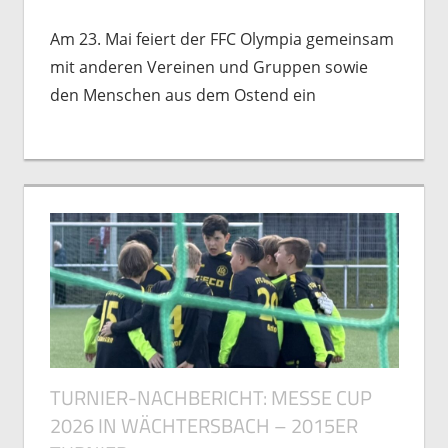
Am 23. Mai feiert der FFC Olympia gemeinsam
mit anderen Vereinen und Gruppen sowie
den Menschen aus dem Ostend ein
TURNIER-NACHBERICHT: MESSE CUP
2026 IN WÄCHTERSBACH – 2015ER