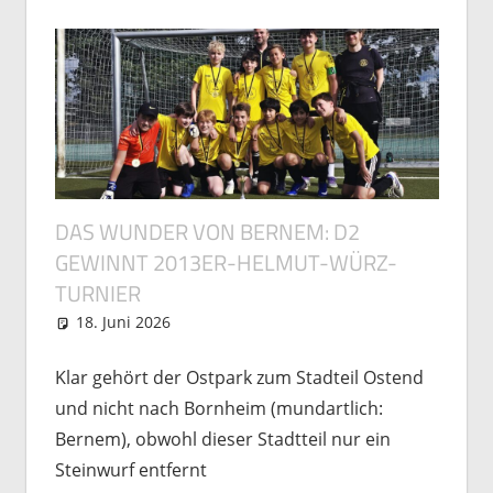
DAS WUNDER VON BERNEM: D2
GEWINNT 2013ER-HELMUT-WÜRZ-
TURNIER
18. Juni 2026
Michael Vogel
Uncategorized
Klar gehört der Ostpark zum Stadteil Ostend
und nicht nach Bornheim (mundartlich:
Bernem), obwohl dieser Stadtteil nur ein
Steinwurf entfernt