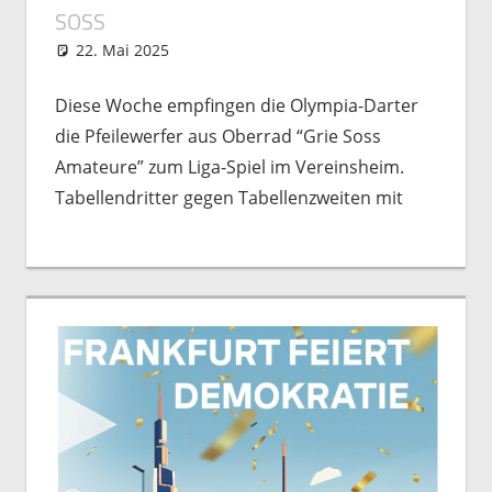
SOSS
22. Mai 2025
Michael Vogel
Uncategorized
Diese Woche empfingen die Olympia-Darter
die Pfeilewerfer aus Oberrad “Grie Soss
Amateure” zum Liga-Spiel im Vereinsheim.
Tabellendritter gegen Tabellenzweiten mit