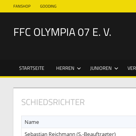
Zum
FANSHOP
GOODING
Inhalt
springen
FFC OLYMPIA 07 E. V.
Mehr
als
ein
STARTSEITE
HERREN
JUNIOREN
VER
Verein
–
echte
Leidenschaft!
SCHIEDSRICHTER
Name
Sebastian Reichmann (S.-Beauftragter)