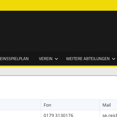
EINSSPIELPLAN
VEREIN
WEITERE ABTEILUNGEN
Fon
Mail
0179 3130176
se.rei