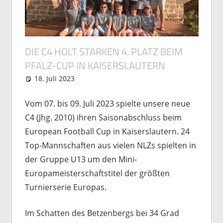
DIE C4 HOLT STARKEN 4. PLATZ BEIM
PFALZ-CUP IN KAISERSLAUTERN
18. Juli 2023
Michael Vogel
Nachwuchs
Vom 07. bis 09. Juli 2023 spielte unsere neue
C4 (Jhg. 2010) ihren Saisonabschluss beim
European Football Cup in Kaiserslautern. 24
Top-Mannschaften aus vielen NLZs spielten in
der Gruppe U13 um den Mini-
Europameisterschaftstitel der größten
Turnierserie Europas.
Im Schatten des Betzenbergs bei 34 Grad