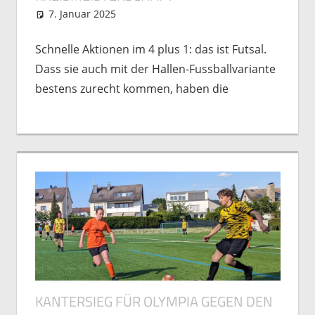
7. Januar 2025
Matthias Freutel
Nachwuchs
,
Spielberichte
Schnelle Aktionen im 4 plus 1: das ist Futsal.
Dass sie auch mit der Hallen-Fussballvariante
bestens zurecht kommen, haben die
KANTERSIEG FÜR OLYMPIA GEGEN DEN