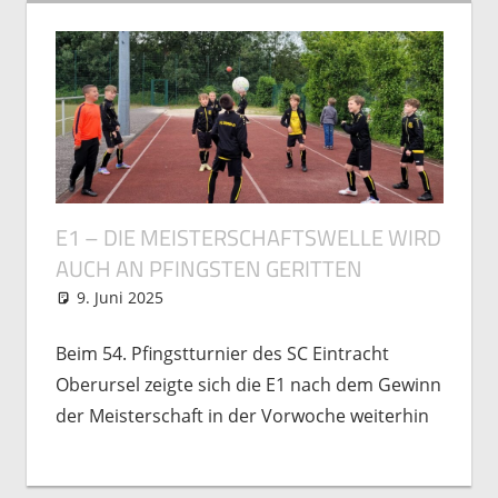
E1 – DIE MEISTERSCHAFTSWELLE WIRD
AUCH AN PFINGSTEN GERITTEN
9. Juni 2025
Michael Vogel
Nachwuchs
,
Spielberichte
Beim 54. Pfingstturnier des SC Eintracht
Oberursel zeigte sich die E1 nach dem Gewinn
der Meisterschaft in der Vorwoche weiterhin