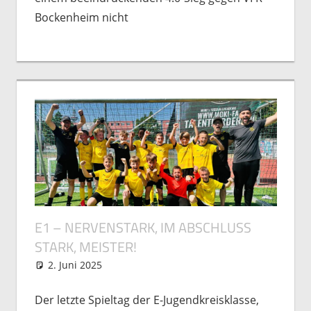
Bockenheim nicht
E1 – NERVENSTARK, IM ABSCHLUSS
STARK, MEISTER!
2. Juni 2025
Michael Vogel
Nachwuchs
,
Spielberichte
Der letzte Spieltag der E-Jugendkreisklasse,