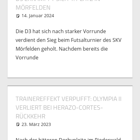
MÖRFELDEN
14. Januar 2024
Markus Grein
Nachwuchs
,
Spielberichte
Die D3 hat sich nach starker Vorrunde
verdient den Sieg beim Futsalturnier des SKV
Mörfelden geholt. Nachdem bereits die
Vorrunde
TRAINEREFFEKT VERPUFFT: OLYMPIA II
VERLIERT BEI HERAZO-CORTES-
RÜCKKEHR
23. März 2023
Michael Vogel
2. Mannschaft
,
Spielberichte
Nach der bitteren Derbypleite im Riederwald