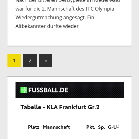
war für die 2. Mannschaft des FFC Olympia
Wiedergutmachung angesagt. Ein
Altbekannter durfte wieder
Seitennummerierung
Nächste
1
2
»
Beiträge
der
Beiträge