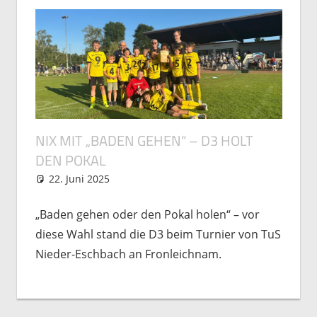
NIX MIT „BADEN GEHEN“ – D3 HOLT
DEN POKAL
22. Juni 2025
Matthias Freutel
Nachwuchs
,
Spielberichte
„Baden gehen oder den Pokal holen“ – vor
diese Wahl stand die D3 beim Turnier von TuS
Nieder-Eschbach an Fronleichnam.