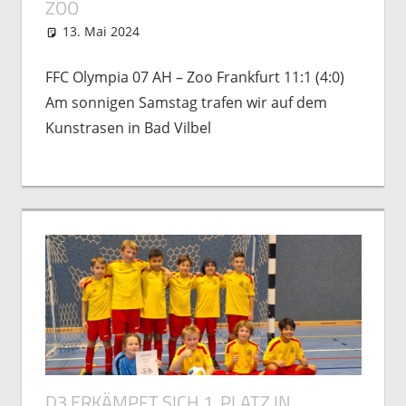
ZOO
13. Mai 2024
Michael Vogel
Spielberichte
FFC Olympia 07 AH – Zoo Frankfurt 11:1 (4:0)
Am sonnigen Samstag trafen wir auf dem
Kunstrasen in Bad Vilbel
D3 ERKÄMPFT SICH 1. PLATZ IN