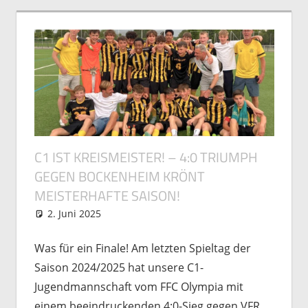
C1 IST KREISMEISTER! – 4:0 TRIUMPH
GEGEN BOCKENHEIM KRÖNT
MEISTERHAFTE SAISON!
2. Juni 2025
Michael Vogel
Nachwuchs
,
Spielberichte
Was für ein Finale! Am letzten Spieltag der
Saison 2024/2025 hat unsere C1-
Jugendmannschaft vom FFC Olympia mit
einem beeindruckenden 4:0-Sieg gegen VFR