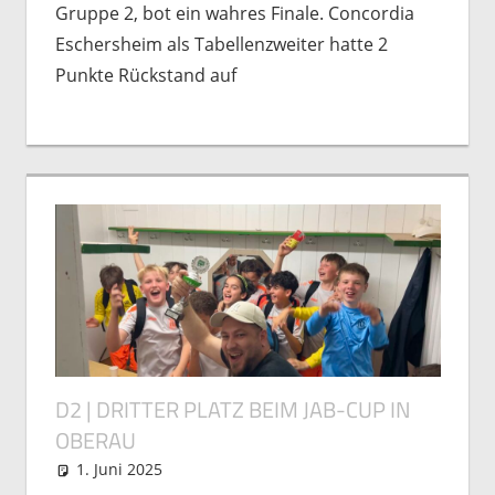
Gruppe 2, bot ein wahres Finale. Concordia
Eschersheim als Tabellenzweiter hatte 2
Punkte Rückstand auf
D2 | DRITTER PLATZ BEIM JAB-CUP IN
OBERAU
1. Juni 2025
Markus Grein
Allgemein
,
Nachwuchs
,