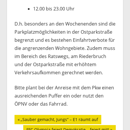
12.00 bis 23.00 Uhr
D.h. besonders an den Wochenenden sind die
Parkplatzmöglichkeiten in der Ostparkstraße
begrenzt und es bestehen Einfahrtverbote für
die angrenzenden Wohngebiete. Zudem muss
im Bereich des Ratswegs, am Riederbruch
und der Ostparkstraße mit erhöhtem
Verkehrsaufkommen gerechnet werden.
Bitte plant bei der Anreise mit dem Pkw einen
ausreichenden Puffer ein oder nutzt den
ÖPNV oder das Fahrrad.
Beitragsnavigation
Vorheriger
„Sauber gemacht, Jungs“ – E1 räumt auf
Beitrag:
Nächster
FFC Olympia feiert Demokratie – feiert mit!