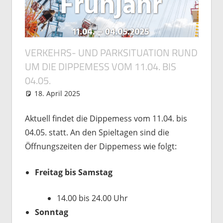
VERKEHRS- UND PARKSITUATION RUND
UM DIE DIPPEMESS VOM 11.04. BIS
04.05.
18. April 2025
Michael Vogel
Allgemein
Aktuell findet die Dippemess vom 11.04. bis
04.05. statt. An den Spieltagen sind die
Öffnungszeiten der Dippemess wie folgt:
Freitag bis Samstag
14.00 bis 24.00 Uhr
Sonntag