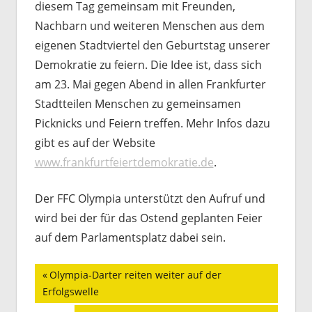
diesem Tag gemeinsam mit Freunden,
Nachbarn und weiteren Menschen aus dem
eigenen Stadtviertel den Geburtstag unserer
Demokratie zu feiern. Die Idee ist, dass sich
am 23. Mai gegen Abend in allen Frankfurter
Stadtteilen Menschen zu gemeinsamen
Picknicks und Feiern treffen. Mehr Infos dazu
gibt es auf der Website
www.frankfurtfeiertdemokratie.de
.
Der FFC Olympia unterstützt den Aufruf und
wird bei der für das Ostend geplanten Feier
auf dem Parlamentsplatz dabei sein.
Beitragsnavigation
Vorheriger
Olympia-Darter reiten weiter auf der
Beitrag:
Erfolgswelle