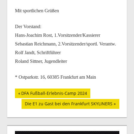
Mit sportlichen Grüßen
Der Vorstand:
Hans-Joachim Rost, 1.Vorsitzender/Kassierer
Sebastian Reichmann, 2.Vorsitzender/sportl. Verantw.
Rolf Jandt, Schriftführer
Roland Sittner, Jugendleiter
* Ostparkstr. 16, 60385 Frankfurt am Main
Beitragsnavigation
Vorheriger
DFA Fußball-Erlebnis-Camp 2024
Beitrag:
Nächster
Die E1 zu Gast bei den Frankfurt SKYLINERS
Beitrag: