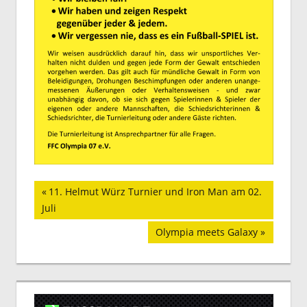
Beitragsnavigation
Vorheriger
11. Helmut Würz Turnier und Iron Man am 02.
Beitrag:
Juli
Nächster
Olympia meets Galaxy
Beitrag: