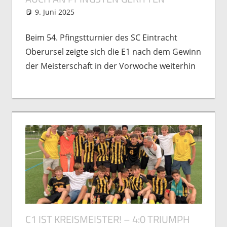
9. Juni 2025
Michael Vogel
Nachwuchs
,
Spielberichte
Beim 54. Pfingstturnier des SC Eintracht
Oberursel zeigte sich die E1 nach dem Gewinn
der Meisterschaft in der Vorwoche weiterhin
C1 IST KREISMEISTER! – 4:0 TRIUMPH