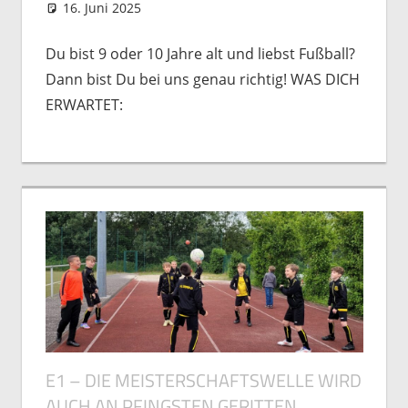
16. Juni 2025
Michael Vogel
Nachwuchs
Du bist 9 oder 10 Jahre alt und liebst Fußball?
Dann bist Du bei uns genau richtig! WAS DICH
ERWARTET:
E1 – DIE MEISTERSCHAFTSWELLE WIRD
AUCH AN PFINGSTEN GERITTEN