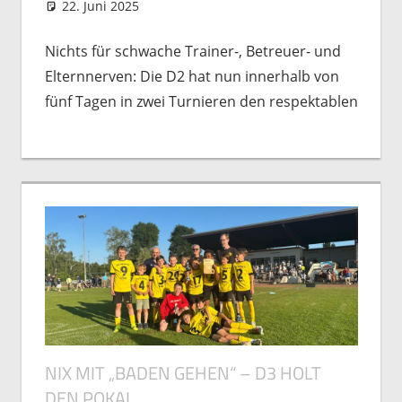
22. Juni 2025
Markus Grein
Nachwuchs
,
Spielberichte
Nichts für schwache Trainer-, Betreuer- und
Elternnerven: Die D2 hat nun innerhalb von
fünf Tagen in zwei Turnieren den respektablen
NIX MIT „BADEN GEHEN“ – D3 HOLT
DEN POKAL