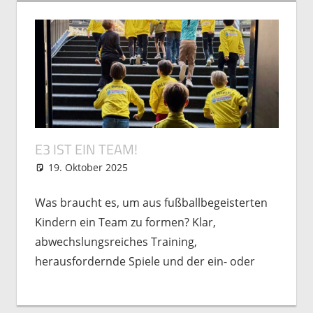
E3 IST EIN TEAM!
19. Oktober 2025
Michael Vogel
Nachwuchs
Was braucht es, um aus fußballbegeisterten
Kindern ein Team zu formen? Klar,
abwechslungsreiches Training,
herausfordernde Spiele und der ein- oder