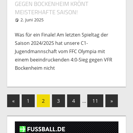
GEGEN BOCKENHEIM KRÖNT
MEISTERHAFTE SAISON!
2. Juni 2025
Michael Vogel
Nachwuchs
,
Spielberichte
Was für ein Finale! Am letzten Spieltag der
Saison 2024/2025 hat unsere C1-
Jugendmannschaft vom FFC Olympia mit
einem beeindruckenden 4:0-Sieg gegen VFR
Bockenheim nicht
Seitennummerierung
Vorherige
Nächste
«
1
2
3
4
…
11
»
Beiträge
Beiträge
der
Beiträge