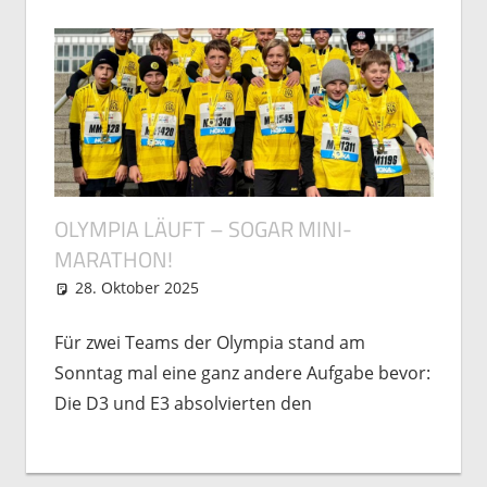
OLYMPIA LÄUFT – SOGAR MINI-
MARATHON!
28. Oktober 2025
Michael Vogel
Nachwuchs
Für zwei Teams der Olympia stand am
Sonntag mal eine ganz andere Aufgabe bevor:
Die D3 und E3 absolvierten den