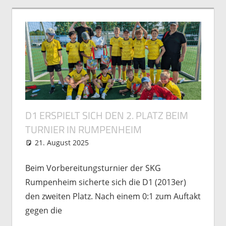
D1 ERSPIELT SICH DEN 2. PLATZ BEIM
TURNIER IN RUMPENHEIM
21. August 2025
Matthias Freutel
Nachwuchs
Beim Vorbereitungsturnier der SKG
Rumpenheim sicherte sich die D1 (2013er)
den zweiten Platz. Nach einem 0:1 zum Auftakt
gegen die